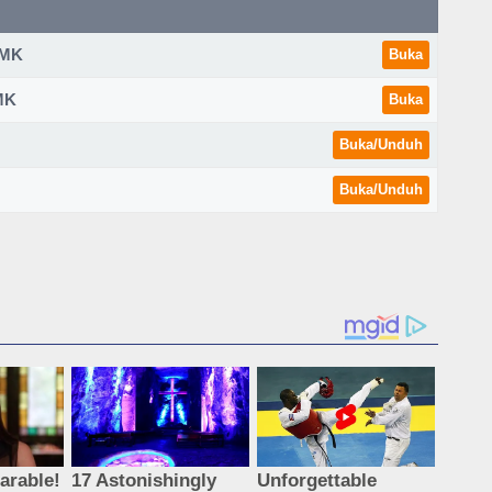
/SMK
Buka
SMK
Buka
Buka/Unduh
Buka/Unduh