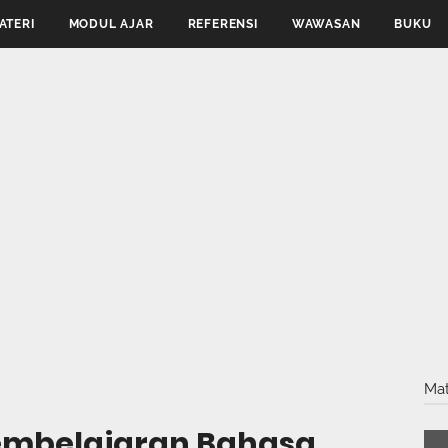
ATERI
MODUL AJAR
REFERENSI
WAWASAN
BUKU
Mat
embelajaran Bahasa