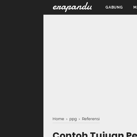
erapandu
GABUNG
M
Home
›
ppg
›
Referensi
Contoh Tujuan P