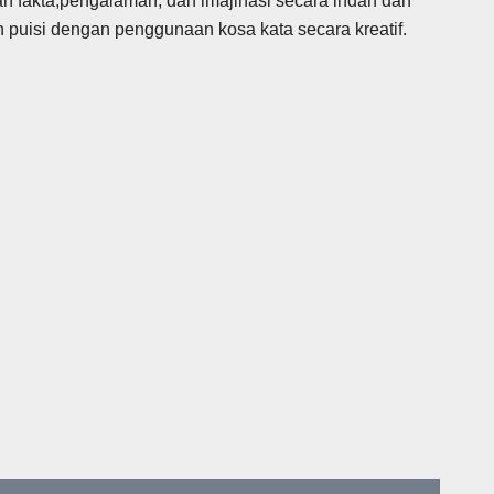
n fakta,pengalaman, dan imajinasi secara indah dan
 puisi dengan penggunaan kosa kata secara kreatif.