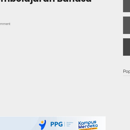
omment
Pop