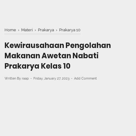
Home
›
Materi
›
Prakarya
›
Prakarya 10
Kewirausahaan Pengolahan
Makanan Awetan Nabati
Prakarya Kelas 10
Written By
raap
Friday, January 27, 2023
Add Comment