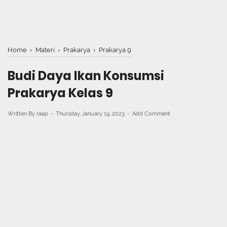
Home
›
Materi
›
Prakarya
›
Prakarya 9
Budi Daya Ikan Konsumsi
Prakarya Kelas 9
Written By
raap
Thursday, January 19, 2023
Add Comment