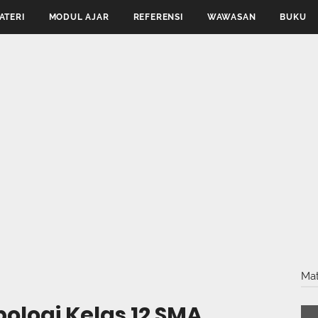
ATERI
MODUL AJAR
REFERENSI
WAWASAN
BUKU
Mat
ologi Kelas 12 SMA