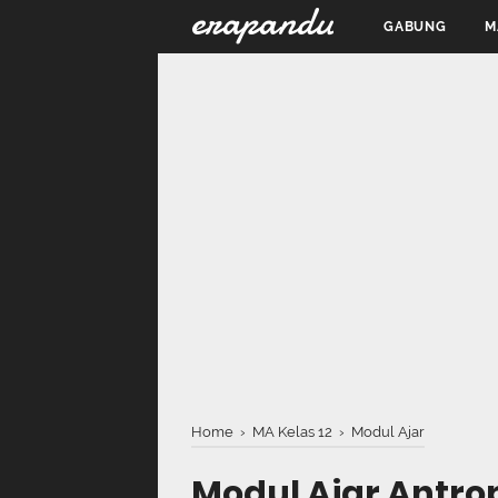
erapandu
GABUNG
M
Home
›
MA Kelas 12
›
Modul Ajar
Modul Ajar Antrop