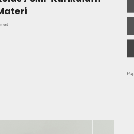
ateri
ment
Pop