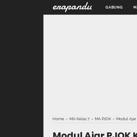
erapandu
GABUNG
M
Home
›
MA Kelas 7
›
MA PJOK
›
Modul Ajar
Modul Ajar PJOK 