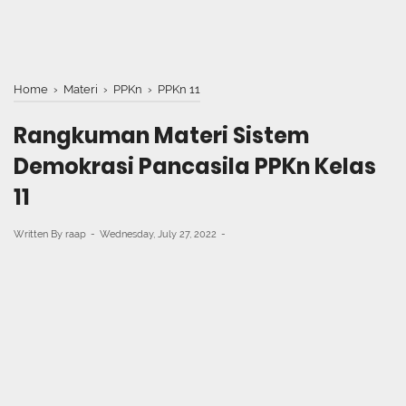
Home
›
Materi
›
PPKn
›
PPKn 11
Rangkuman Materi Sistem
Demokrasi Pancasila PPKn Kelas
11
Written By
raap
Wednesday, July 27, 2022