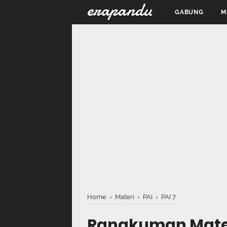
erapandu
GABUNG
M
Home
›
Materi
›
PAI
›
PAI 7
Rangkuman Mater