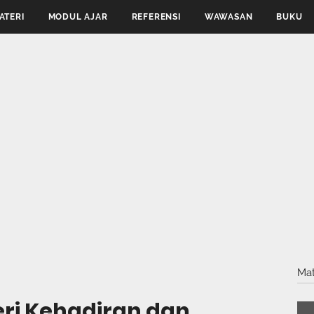
ATERI
MODUL AJAR
REFERENSI
WAWASAN
BUKU
Mat
i Kehadiran dan