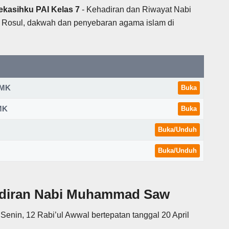
ekasihku PAI Kelas 7
- Kehadiran dan Riwayat Nabi
Rosul, dakwah dan penyebaran agama islam di
/SMK
Buka
SMK
Buka
Buka/Unduh
Buka/Unduh
hadiran Nabi Muhammad Saw
Senin, 12 Rabi’ul Awwal bertepatan tanggal 20 April